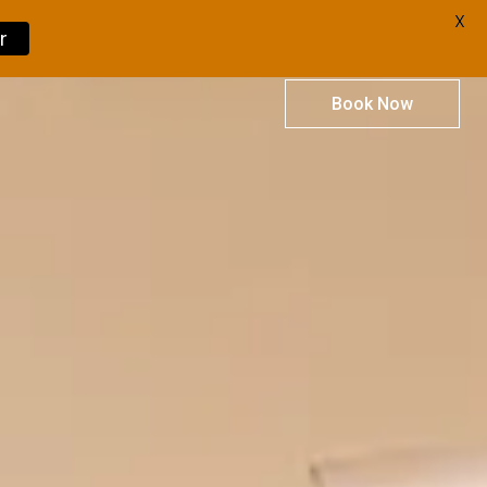
X
r
Book Now