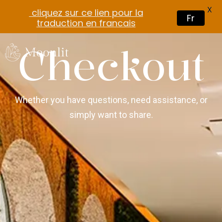
X
cliquez sur ce lien pour la
Fr
traduction en francais
Checkout
Whether you have questions, need assistance, or
simply want to share.