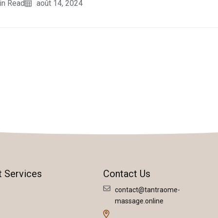
in Read
août 14, 2024
t Services
Contact Us
contact@tantraome-
massage.online