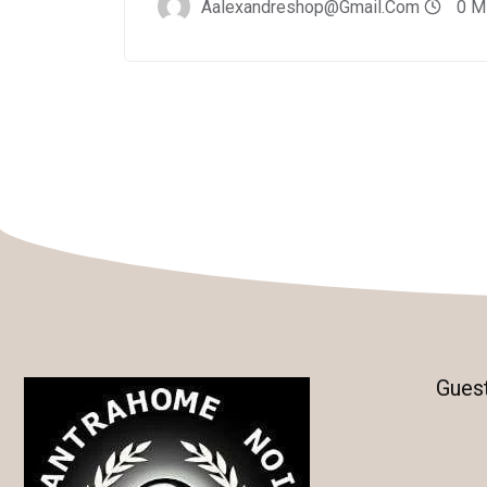
Aalexandreshop@gmail.com
0 M
Gues